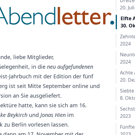
Dreize
20. Jul
Elfte
30. O
Zehnte
2024
Neunte
nde, liebe Mitglieder,
2024
Gelegenheit, in die
neu aufgefundenen
Achte
ist-Jahrbuch mit der Edition der fünf
20. D
rg ist seit Mitte September online und
Siebte
sion an Sie ausgeliefert.
8. Okt
Lektüre hatte, kann sie sich am 16.
Sechst
ke Beykirch
und
Jonas Hien
im
2023
 zu Berlin vorlesen lassen.
Fünfte
Sie dann am 17. November mit der
2023