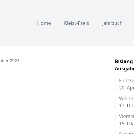
Home
Kleist-Preis
Jahrbuch
tober 2024
Bislang
Ausgab
Fünfz
20. Ap
Weihn
17. D
Vierze
15. Ok