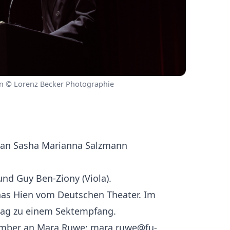
nn © Lorenz Becker Photographie
4 an Sasha Marianna Salzmann
und Guy Ben-Ziony (Viola).
nas Hien vom Deutschen Theater. Im
lag zu einem Sektempfang.
ember an Mara Ruwe: mara.ruwe@fu-