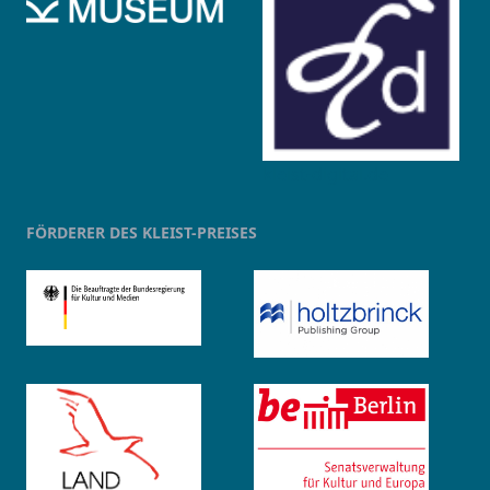
kleist-digital.de
FÖRDERER DES KLEIST-PREISES