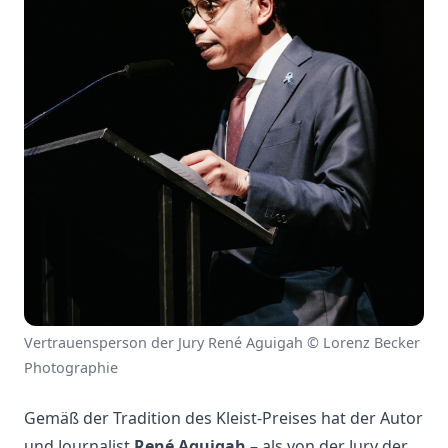
Vertrauensperson der Jury René Aguigah © Lorenz Becker
Photographie
Gemäß der Tradition des Kleist-Preises hat der Autor
und Journalist
René Aguigah
– als von der Jury der