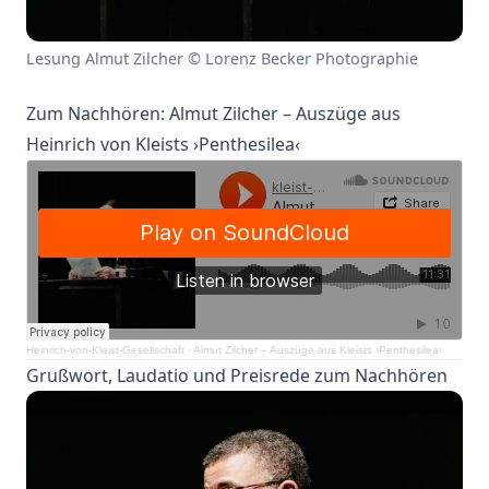
Lesung Almut Zilcher © Lorenz Becker Photographie
Zum Nachhören: Almut Zilcher – Auszüge aus
Heinrich von Kleists ›Penthesilea‹
Heinrich-von-Kleist-Gesellschaft
·
Almut Zilcher – Auszüge aus Kleists ›Penthesilea‹
Grußwort, Laudatio und Preisrede zum Nachhören