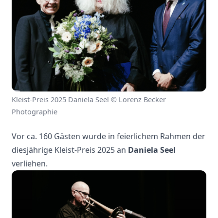
Kleist-Preis 2025 Daniela Seel © Lorenz Becker
Photographie
Vor ca. 160 Gästen wurde in feierlichem Rahmen der
diesjährige Kleist-Preis 2025 an
Daniela Seel
verliehen.