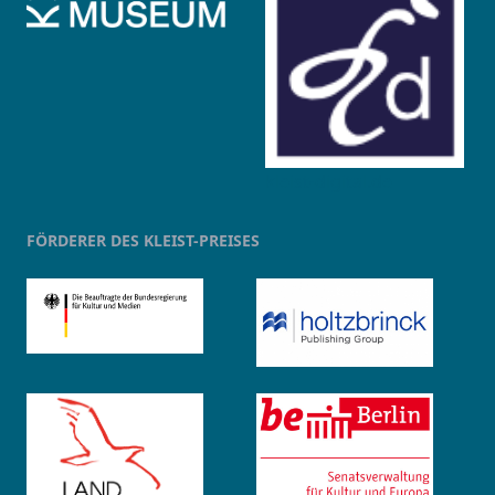
kleist-digital.de
FÖRDERER DES KLEIST-PREISES