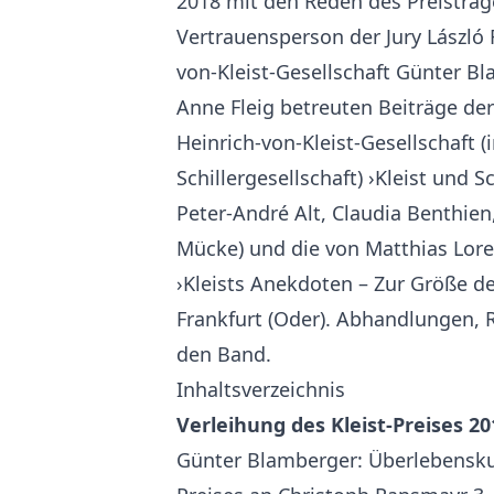
2018 mit den Reden des Preisträg
Vertrauensperson der Jury László 
von-Kleist-Gesellschaft Günter B
Anne Fleig betreuten Beiträge der
Heinrich-von-Kleist-Gesellschaft 
Schillergesellschaft) ›Kleist und S
Peter-André Alt, Claudia Benthie
Mücke) und die von Matthias Lor
›Kleists Anekdoten – Zur Größe d
Frankfurt (Oder). Abhandlungen, 
den Band.
Inhaltsverzeichnis
Verleihung des Kleist-Preises 20
Günter Blamberger: Überlebenskun