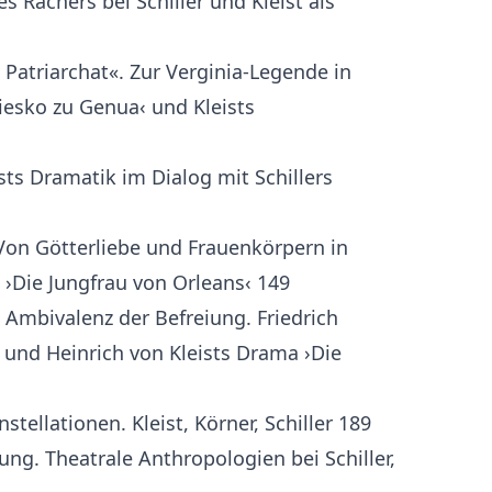
es Rächers bei Schiller und Kleist als
Patriarchat«. Zur Verginia-Legende in
iesko zu Genua‹ und Kleists
sts Dramatik im Dialog mit Schillers
on Götterliebe und Frauenkörpern in
s ›Die Jungfrau von Orleans‹ 149
t, Ambivalenz der Befreiung. Friedrich
‹ und Heinrich von Kleists Drama ›Die
stellationen. Kleist, Körner, Schiller 189
ng. Theatrale Anthropologien bei Schiller,