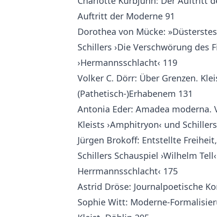
Charlotte Kurbjuhn: Der Auftritt d
Auftritt der Moderne 91
Dorothea von Mücke: »Düsterstes 
Schillers ›Die Verschwörung des F
›Hermannsschlacht‹ 119
Volker C. Dörr: Über Grenzen. Klei
(Pathetisch-)Erhabenem 131
Antonia Eder: Amadea moderna. V
Kleists ›Amphitryon‹ und Schiller
Jürgen Brokoff: Entstellte Freihei
Schillers Schauspiel ›Wilhelm Tell
Herrmannsschlacht‹ 175
Astrid Dröse: Journalpoetische Kon
Sophie Witt: Moderne-Formalisieru