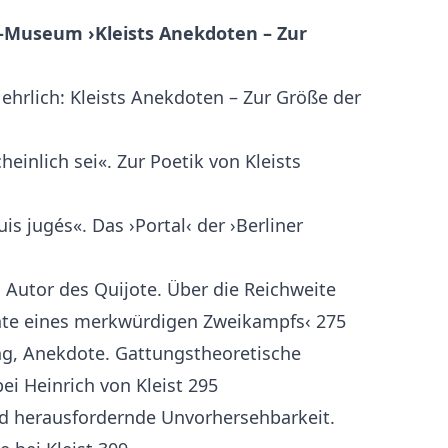
t-Museum ›Kleists Anekdoten – Zur
hrlich: Kleists Anekdoten – Zur Größe der
einlich sei«. Zur Poetik von Kleists
is jugés«. Das ›Portal‹ der ›Berliner
, Autor des Quijote. Über die Reichweite
chte eines merkwürdigen Zweikampfs‹ 275
g, Anekdote. Gattungstheoretische
i Heinrich von Kleist 295
nd herausfordernde Unvorhersehbarkeit.