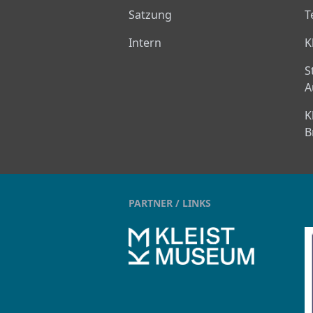
Satzung
T
Intern
K
S
A
K
B
PARTNER / LINKS